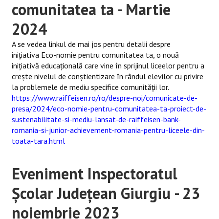
comunitatea ta - Martie
Membri regionali
2024
Documente instituționale
A se vedea linkul de mai jos pentru detalii despre
inițiativa Eco-nomie pentru comunitatea ta, o nouă
SEMINARIILE REȚELEI PROACCES
inițiativă educațională care vine în sprijinul liceelor pentru a
crește nivelul de conștientizare în rândul elevilor cu privire
MATERIALE DE INFORMARE
la problemele de mediu specifice comunității lor.
https://www.raiffeisen.ro/ro/despre-noi/comunicate-de-
Resurse video
presa/2024/eco-nomie-pentru-comunitatea-ta-proiect-de-
sustenabilitate-si-mediu-lansat-de-raiffeisen-bank-
Ghiduri şi alte resurse
romania-si-junior-achievement-romania-pentru-liceele-din-
toata-tara.html
ANUNŢURI
Eveniment Inspectoratul
CONTACT
Școlar Județean Giurgiu - 23
noiembrie 2023