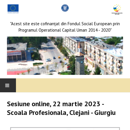
"Acest site este cofinanţat din Fondul Social European prin
Programul Operational Capital Uman 2014 - 2020"
DESPRE REȚEA
Sesiune online, 22 martie 2023 -
Scoala Profesionala, Clejani - Giurgiu
MEMBRI
Membri locali