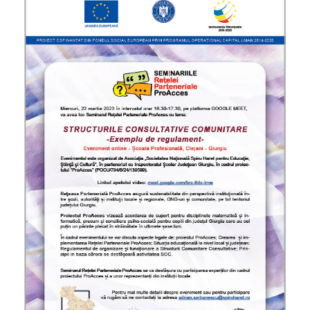
Membri regionali
Documente instituționale
SEMINARIILE REȚELEI PROACCES
MATERIALE DE INFORMARE
Resurse video
Ghiduri şi alte resurse
ANUNŢURI
CONTACT