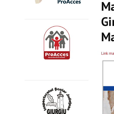
Ma
Gi
Ma
Link ma